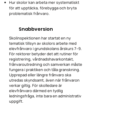
Hur skolor kan arbeta mer systematiskt
för att upptäcka, förebygga och bryta
problematisk frånvaro.
Snabbversion
Skolinspektionen har startat en ny
tematisk tillsyn av skolors arbete med
elevfrånvaro i grundskolans årskurs 7–9.
För rektorer betyder det att rutiner för
registrering, vårdnadshavarkontakt,
frånvaroutredning och samverkan måste
fungera i praktiken och tåla granskning.
Upprepad eller längre frånvaro ska
utredas skyndsamt, även när frånvaron
verkar giltig. För skolledare är
elevfrånvaro därmed en tydlig
ledningsfråga, inte bara en administrativ
uppgift.