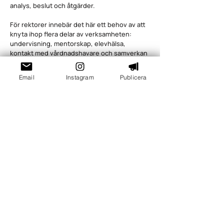
analys, beslut och åtgärder.
För rektorer innebär det här ett behov av att
knyta ihop flera delar av verksamheten:
undervisning, mentorskap, elevhälsa,
kontakt med vårdnadshavare och samverkan
med huvudman. Om frånvaron upptäcks sent
eller om utredningar blir för sena riskerar
Email
Instagram
Publicera
skolan att missa både stödbehov och
varningssignaler om psykisk ohälsa, social
utsatthet eller bristande skolanknytning.
Skolverket påpekar också att upprepad eller
omfattande frånvaro ibland kan vara en signal
om att ett barn far illa, vilket innebär att
skolans personal kan bli skyldig att göra en
orosanmälan till socialnämnden.
Det finns också en strategisk aspekt. I takt
med att myndigheter och lagstiftning ställer
högre krav på dokumentation, uppföljning
och samverkan ökar behovet av skolor som
arbetar mer enhetligt. Den skola som saknar
tydliga ansvarskedjor riskerar att både förlora