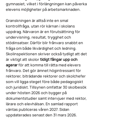
gymnasiet, vilket i förlängningen kan påverka
elevens möjligheter på arbetsmarknaden.
Granskningen är alltså inte en smal
kontrollfråga, utan rör kärnan i skolans
uppdrag. Närvaron är en förutsättning för
undervisning, resultat, trygghet och
stödinsatser. Därför blir frånvaro snabbt en
fråga om både likvärdighet och ledning.
Skolinspektionen skriver också tydligt att det
är viktigt att skolor
tidigt fångar upp och
agerar
för att komma till rätta med elevers
frånvaro. Det gör ämnet högintressant för
rektorer, biträdande rektorer och skolchefer
som vill ligga steget före både pedagogiskt
och juridiskt. Tillsynen omfattar 30 skolbesök
under hösten 2026 och bygger på
dokumentstudier samt intervjuer med rektor,
lärare och elevhälsan. En samlad rapport
väntas publiceras våren 2027. Sidan
uppdaterades senast den 31 mars 2026.