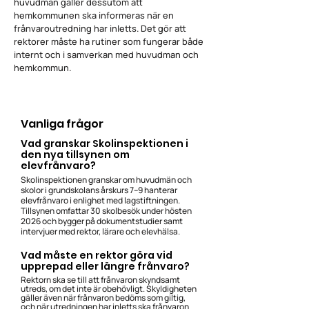
huvudmän gäller dessutom att
hemkommunen ska informeras när en
frånvaroutredning har inletts. Det gör att
rektorer måste ha rutiner som fungerar både
internt och i samverkan med huvudman och
hemkommun.
Vanliga frågor
Vad granskar Skolinspektionen i
den nya tillsynen om
elevfrånvaro?
Skolinspektionen granskar om huvudmän och
skolor i grundskolans årskurs 7–9 hanterar
elevfrånvaro i enlighet med lagstiftningen.
Tillsynen omfattar 30 skolbesök under hösten
2026 och bygger på dokumentstudier samt
intervjuer med rektor, lärare och elevhälsa.
Vad måste en rektor göra vid
upprepad eller längre frånvaro?
Rektorn ska se till att frånvaron skyndsamt
utreds, om det inte är obehövligt. Skyldigheten
gäller även när frånvaron bedöms som giltig,
och när utredningen har inletts ska frånvaron