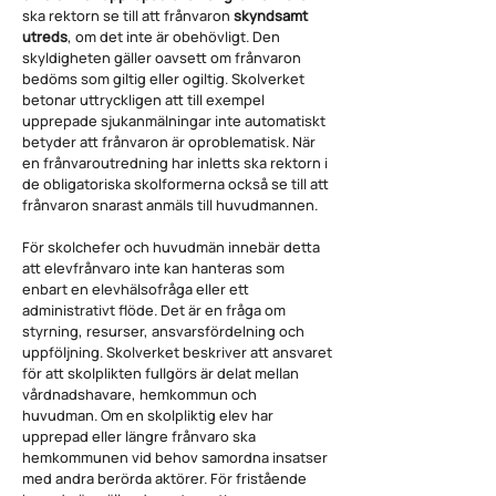
ska rektorn se till att frånvaron
skyndsamt
utreds
, om det inte är obehövligt. Den
skyldigheten gäller oavsett om frånvaron
bedöms som giltig eller ogiltig. Skolverket
betonar uttryckligen att till exempel
upprepade sjukanmälningar inte automatiskt
betyder att frånvaron är oproblematisk. När
en frånvaroutredning har inletts ska rektorn i
de obligatoriska skolformerna också se till att
frånvaron snarast anmäls till huvudmannen.
För skolchefer och huvudmän innebär detta
att elevfrånvaro inte kan hanteras som
enbart en elevhälsofråga eller ett
administrativt flöde. Det är en fråga om
styrning, resurser, ansvarsfördelning och
uppföljning. Skolverket beskriver att ansvaret
för att skolplikten fullgörs är delat mellan
vårdnadshavare, hemkommun och
huvudman. Om en skolpliktig elev har
upprepad eller längre frånvaro ska
hemkommunen vid behov samordna insatser
med andra berörda aktörer. För fristående