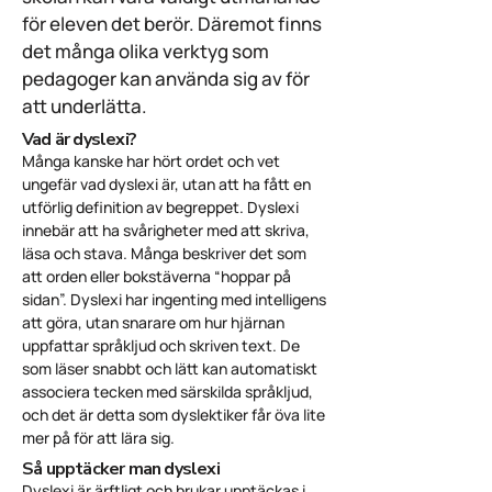
för eleven det berör. Däremot finns
det många olika verktyg som
pedagoger kan använda sig av för
att underlätta.
Vad är dyslexi?
Många kanske har hört ordet och vet
ungefär vad dyslexi är, utan att ha fått en
utförlig definition av begreppet. Dyslexi
innebär att ha svårigheter med att skriva,
läsa och stava. Många beskriver det som
att orden eller bokstäverna “hoppar på
sidan”. Dyslexi har ingenting med intelligens
att göra, utan snarare om hur hjärnan
uppfattar språkljud och skriven text. De
som läser snabbt och lätt kan automatiskt
associera tecken med särskilda språkljud,
och det är detta som dyslektiker får öva lite
mer på för att lära sig.
Så upptäcker man dyslexi
Dyslexi är ärftligt och brukar upptäckas i