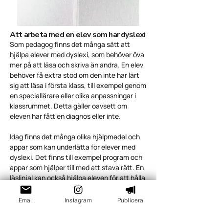
Att arbeta med en elev som har dyslexi
Som pedagog finns det många sätt att
hjälpa elever med dyslexi, som behöver öva
mer på att läsa och skriva än andra. En elev
behöver få extra stöd om den inte har lärt
sig att läsa i första klass, till exempel genom
en speciallärare eller olika anpassningar i
klassrummet. Detta gäller oavsett om
eleven har fått en diagnos eller inte.
Idag finns det många olika hjälpmedel och
appar som kan underlätta för elever med
dyslexi. Det finns till exempel program och
appar som hjälper till med att stava rätt. En
läslinjal kan också hjälpa eleven för att hålla
koll på var man är någonstans i texten när
man läser. För många kan det oftast vara
Email
Instagram
Publicera
lättare för eleven att ta in information
genom att lyssna på den till exempel.