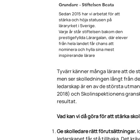
Grundare - Stiftelsen Beata
Sedan 2015 har vi arbetat för att
stärka och höja statusen på
läraryrket i Sverige.
Varje år står stiftelsen bakom den
prestigefyllda Lärargalan, där elever
från hela landet får chans att
nominera och hylla sina mest
inspirerande lärare
Tyvärr känner många lärare att de s
men ser skolledningen långt från der
ledarskap är en av de största utman
2018) och Skolinspektionens granskn
resultat.
Vad kan vi då göra för att stärka sko
Ge skolledare rätt förutsättningar.
I
ledarskapet får stå tillbaka. Det kr