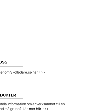
OSS
er om Skolledare.se här >>>
DUKTER
ni dela information om er verksamhet till en
had målgrupp? Läs mer här >>>