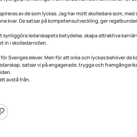
nspireras av de som lyckas. Jag har mött skolledare som, med
tanna kvar. De satsar på kompetensutveckling, ger regelbund
 synliggöra ledarskapets betydelse, skapa attraktiva karriä
t in i skolledarrollen.
ta för Sveriges elever. Men för att orka och lyckas behöver d
 ledarskap, satsar vi på engagerade, trygga och framgångsrika
tiden.
att avstå från.