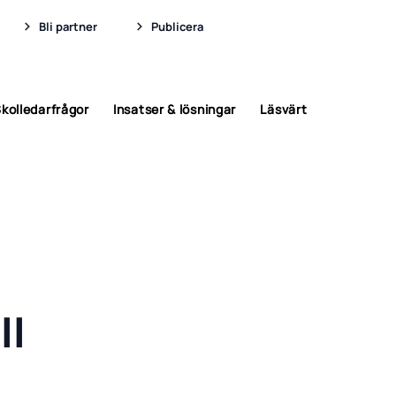
Bli partner
Publicera
kolledarfrågor
Insatser & lösningar
Läsvärt
ll