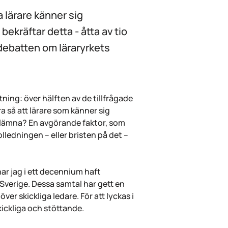
 lärare känner sig
bekräftar detta - åtta av tio
v debatten om läraryrkets
ing: över hälften av de tillfrågade
a så att lärare som känner sig
t lämna? En avgörande faktor, som
olledningen – eller bristen på det –
ar jag i ett decennium haft
 Sverige. Dessa samtal har gett en
er skickliga ledare. För att lyckas i
kickliga och stöttande.