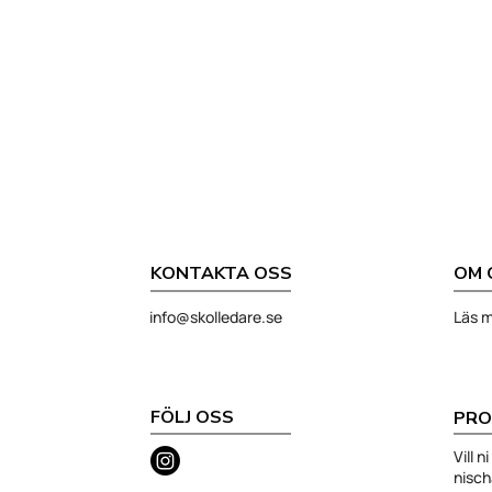
KONTAKTA OSS
OM 
info@skolledare.se
Läs m
FÖLJ OSS
PRO
Vill 
nisc