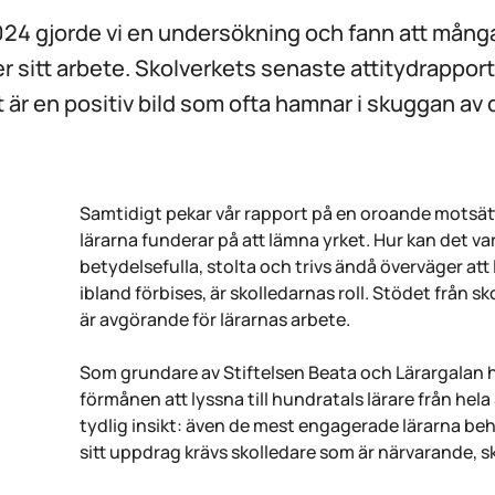
24 gjorde vi en undersökning och fann att många
r sitt arbete. Skolverkets senaste attitydrapport 
Det är en positiv bild som ofta hamnar i skuggan a
Samtidigt pekar vår rapport på en oroande motsättn
lärarna funderar på att lämna yrket. Hur kan det var
betydelsefulla, stolta och trivs ändå överväger at
ibland förbises, är skolledarnas roll. Stödet från sk
är avgörande för lärarnas arbete.
Som grundare av Stiftelsen Beata och Lärargalan h
förmånen att lyssna till hundratals lärare från hela
tydlig insikt: även de mest engagerade lärarna behöv
sitt uppdrag krävs skolledare som är närvarande, s