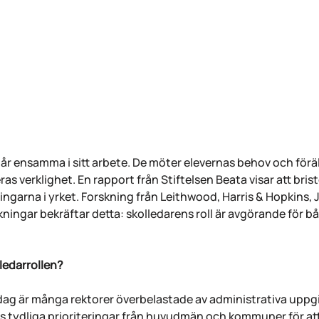
tår ensamma i sitt arbete. De möter elevernas behov och för
as verklighet. En rapport från Stiftelsen Beata visar att br
ingarna i yrket. Forskning från Leithwood, Harris & Hopkins, 
ingar bekräftar detta: skolledarens roll är avgörande för b
lledarrollen?
dag är många rektorer överbelastade av administrativa uppgif
ävs tydliga prioriteringar från huvudmän och kommuner för att