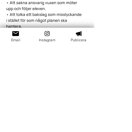
• Att sakna ansvarig vuxen som möter
upp och följer eleven.
• Att tolka ett bakslag som misslyckande
i stället för som något planen ska
hantera.
• Att informera personalen för lite eller
på ett sätt som kränker elevens
Email
Instagram
Publicera
integritet.
Hur förbättrar vi samverkan mellan skola och
socialtjänst?
Skolledaren bör skapa fasta kontaktvägar och
tydliga interna rutiner för när skolan ska rådgöra,…
Hur stärker vi elevhälsans förebyggande
arbete?