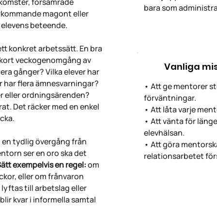
nkomster, försämrade
bara som administra
återkommande magont eller
i elevens beteende.
tt konkret arbetssätt. En bra
en kort veckogenomgång av
Vanliga mi
lera gånger? Vilka elever har
er har flera ämnesvarningar?
• Att ge mentorer s
ter eller ordningsärenden?
förväntningar.
rat. Det räcker med en enkel
• Att låta varje men
ecka.
• Att vänta för länge 
elevhälsan.
 en tydlig övergång från
• Att göra mentorska
ntorn ser en oro ska det
relationsarbetet för
ätt exempelvis en regel:
om
ckor, eller om frånvaron
lyftas till arbetslag eller
blir kvar i informella samtal