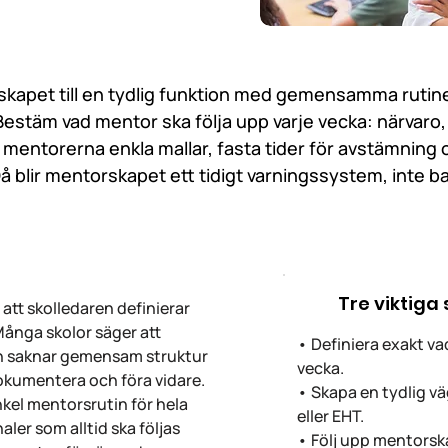
kapet till en tydlig funktion med gemensamma rutine
estäm vad mentor ska följa upp varje vecka: närvaro
mentorerna enkla mallar, fasta tider för avstämning och
å blir mentorskapet ett tidigt varningssystem, inte ba
Tre viktiga
att skolledaren definierar
Många skolor säger att
• Definiera exakt va
en saknar gemensam struktur
vecka.
okumentera och föra vidare.
• Skapa en tydlig vä
nkel mentorsrutin för hela
eller EHT.
aler som alltid ska följas
• Följ upp mentorsk