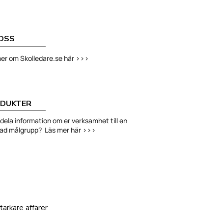
OSS
er om Skolledare.se här >>>
DUKTER
ni dela information om er verksamhet till en
had målgrupp? Läs mer här >>>
arkare affärer