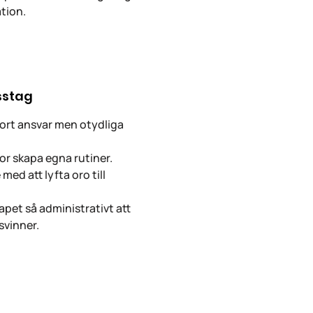
tion.
sstag
tort ansvar men otydliga
tor skapa egna rutiner.
med att lyfta oro till
pet så administrativt att
svinner.