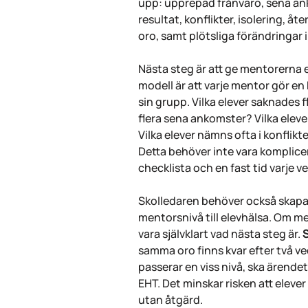
upp: upprepad frånvaro, sena a
resultat, konflikter, isolering, 
oro, samt plötsliga förändringar 
Nästa steg är att ge mentorerna e
modell är att varje mentor gör 
sin grupp. Vilka elever saknades f
flera sena ankomster? Vilka elev
Vilka elever nämns ofta i konflik
Detta behöver inte vara komplice
checklista och en fast tid varje v
Skolledaren behöver också skapa
mentorsnivå till elevhälsa. Om me
vara självklart vad nästa steg är.
S
samma oro finns kvar efter två ve
passerar en viss nivå, ska ärendet 
EHT. Det minskar risken att elever 
utan åtgärd.