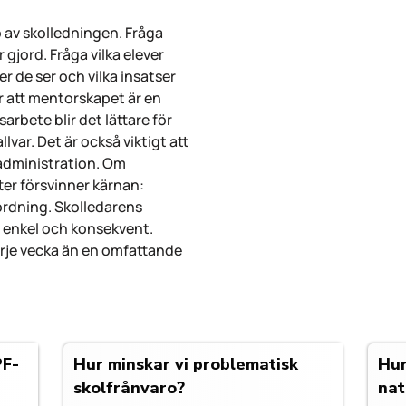
 av skolledningen. Fråga
gjord. Fråga vilka elever
r de ser och vilka insatser
r att mentorskapet är en
sarbete blir det lättare för
var. Det är också viktigt att
administration. Om
er försvinner kärnan:
ordning. Skolledarens
en enkel och konsekvent.
arje vecka än en omfattande
PF-
Hur minskar vi problematisk
Hur
skolfrånvaro?
nat