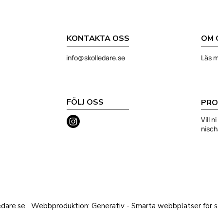
KONTAKTA OSS
OM 
info@skolledare.se
Läs m
FÖLJ OSS
PRO
Vill 
nisc
edare.se
Webbproduktion: Generativ - Smarta webbplatser för st