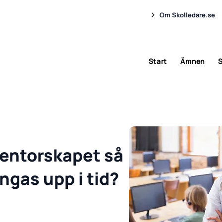
Om Skolledare.se
Start
Ämnen
S
mentorskapet så
ångas upp i tid?