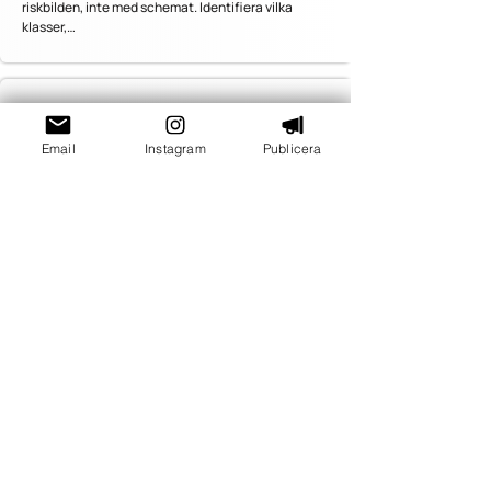
riskbilden, inte med schemat. Identifiera vilka
klasser,…
Hur minskar vi arbetsbelastningen utan att
sänka kvaliteten?
Email
Instagram
Publicera
Skolledaren behöver minska arbetsbelastningen
genom tydliga prioriteringar, inte genom allmänna…
Hur introducerar vi ny personal så att de
snabbt blir trygga i uppdraget?
Skolledaren bör ha en planerad introduktion som
börjar före första arbetsdagen och fortsätter
under…
Ställ en helt ny fråga