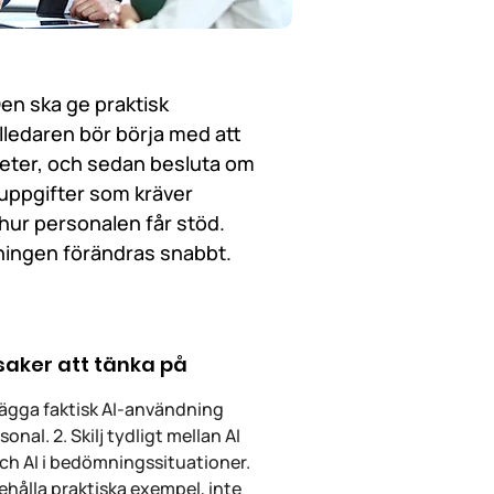
Den ska ge praktisk
olledaren bör börja med att
gheter, och sedan besluta om
a uppgifter som kräver
 hur personalen får stöd.
ningen förändras snabbt.
 saker att tänka på
tlägga faktisk AI-användning
onal. 2. Skilj tydligt mellan AI
och AI i bedömningssituationer.
ehålla praktiska exempel, inte