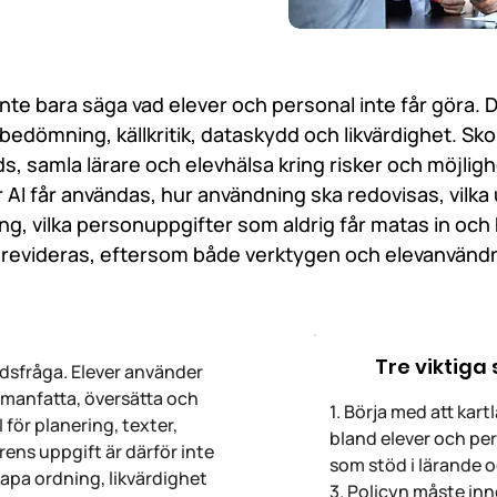
nte bara säga vad elever och personal inte får göra. 
bedömning, källkritik, dataskydd och likvärdighet. Sk
ds, samla lärare och elevhälsa kring risker och möjli
är AI får användas, hur användning ska redovisas, vilk
g, vilka personuppgifter som aldrig får matas in och
h revideras, eftersom både verktygen och elevanvänd
Tre viktiga
tidsfråga. Elever använder
ammanfatta, översätta och
1. Börja med att kar
 för planering, texter,
bland elever och pers
ens uppgift är därför inte
som stöd i lärande 
kapa ordning, likvärdighet
3. Policyn måste inn