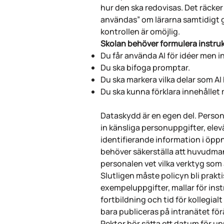
hur den ska redovisas. Det räcker i
användas” om lärarna samtidigt 
kontrollen är omöjlig.
Skolan behöver formulera instrukt
Du får använda AI för idéer men in
Du ska bifoga promptar.
Du ska markera vilka delar som AI
Du ska kunna förklara innehållet
Dataskydd är en egen del. Persona
in känsliga personuppgifter, el
identifierande information i öpp
behöver säkerställa att huvudmann
personalen vet vilka verktyg som
Slutligen måste policyn bli prakt
exempeluppgifter, mallar för in
fortbildning och tid för kollegial
bara publiceras på intranätet fö
Rektor bör sätta ett datum för up