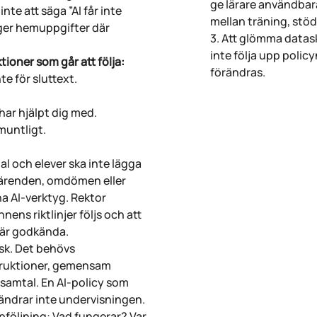
ge lärare användbara 
nte att säga ”AI får inte
mellan träning, stö
ger hemuppgifter där
3. Att glömma datas
inte följa upp polic
ioner som går att följa:
förändras.
te för sluttext.
 har hjälpt dig med.
 muntligt.
l och elever ska inte lägga
evärenden, omdömen eller
na AI-verktyg. Rektor
ens riktlinjer följs och att
 är godkända.
isk. Det behövs
struktioner, gemensam
t samtal. En AI-policy som
rändrar inte undervisningen.
pföljning: Vad fungerar? Var