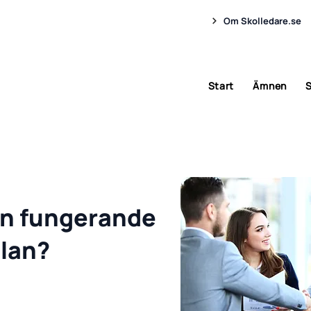
Om Skolledare.se
Start
Ämnen
S
 en fungerande
olan?