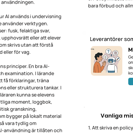
g användningen.
bara förbud och all
ur AI används i undervisning
de använder verktygen.
r: fusk, felaktiga svar,
 upphovsrätt eller att elever
Leverantörer som
m skrivs utan att förstå
M
d eller för vag.
Ge
on
s principer. En bra AI-
sk
och examination. I lärande
ko
t få förklaringar, träna
s eller strukturera tankar. I
äraren kunna se elevens
tliga moment, loggbok,
itisk granskning,
Vanliga mi
som bygger på lokalt material
så vara tydlig om
1. Att skriva en poli
AI-användning är tillåten och