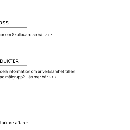
OSS
er om Skolledare.se här >>>
DUKTER
ni dela information om er verksamhet till en
had målgrupp? Läs mer här >>>
arkare affärer