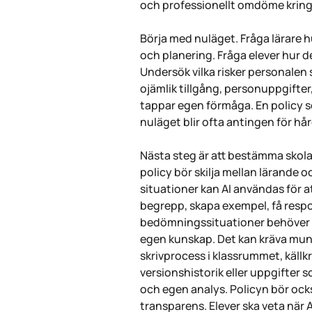
och professionellt omdöme krin
Börja med nuläget. Fråga lärare h
och planering. Fråga elever hur 
Undersök vilka risker personalen se
ojämlik tillgång, personuppgifter,
tappar egen förmåga. En policy so
nuläget blir ofta antingen för hår
Nästa steg är att bestämma skolan
policy bör skilja mellan lärande 
situationer kan AI användas för at
begrepp, skapa exempel, få respon
bedömningssituationer behöver l
egen kunskap. Det kan kräva mun
skrivprocess i klassrummet, källkr
versionshistorik eller uppgifter 
och egen analys. Policyn bör ock
transparens. Elever ska veta när 