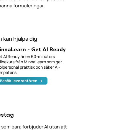
männa formuleringar.
 kan hjälpa dig
innaLearn - Get AI Ready
t AI Ready är en 60-minuters
linekurs från MinnaLearn som ger
olpersonal praktisk och säker AI-
mpetens.
Besök leverantören
sstag
cy som bara förbjuder AI utan att