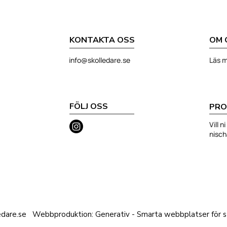
KONTAKTA OSS
OM 
info@skolledare.se
Läs m
FÖLJ OSS
PRO
Vill 
nisc
edare.se
Webbproduktion: Generativ - Smarta webbplatser för st