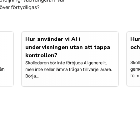
över förtydligas?
Hur använder vi AI i
Hur
undervisningen utan att tappa
och
kontrollen?
Skol
Skolledaren bör inte förbjuda AI generellt,
rån
geme
men inte heller lämna frågan till varje lärare.
för 
Börja…