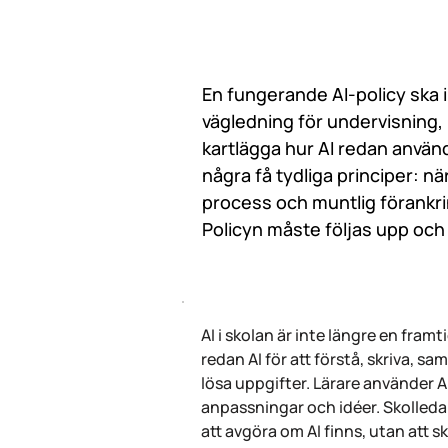
En fungerande AI-policy ska i
vägledning för undervisning, 
kartlägga hur AI redan använ
några få tydliga principer: n
process och muntlig förankrin
Policyn måste följas upp oc
AI i skolan är inte längre en fram
redan AI för att förstå, skriva, s
lösa uppgifter. Lärare använder AI
anpassningar och idéer. Skolledar
att avgöra om AI finns, utan att s