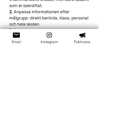
som är bekräftat.
2.
Anpassa informationen efter
målgrupp: direkt berörda, klass, personal
och hela skolan.
3.
Berätta vad skolan gör nu och hur
trygghet och uppföljning säkras.
Email
Instagram
Publicera
Vanliga misstag
1.
Att vänta för länge så att rykten blir
den första informationskällan.
2.
Att lämna detaljer som kan identifiera
elever eller förvärra situationen.
3.
Att personalen inte får samma
budskap innan vårdnadshavare hör av
sig.
4.
Att bara informera om händelsen men
inte om skolans åtgärder.