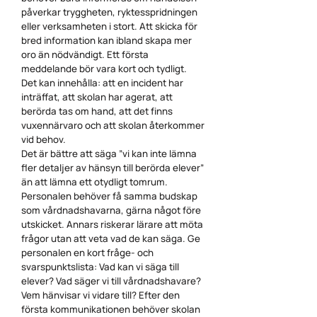
påverkar tryggheten, ryktesspridningen
eller verksamheten i stort. Att skicka för
bred information kan ibland skapa mer
oro än nödvändigt. Ett första
meddelande bör vara kort och tydligt.
Det kan innehålla: att en incident har
inträffat, att skolan har agerat, att
berörda tas om hand, att det finns
vuxennärvaro och att skolan återkommer
vid behov.
Det är bättre att säga ”vi kan inte lämna
fler detaljer av hänsyn till berörda elever”
än att lämna ett otydligt tomrum.
Personalen behöver få samma budskap
som vårdnadshavarna, gärna något före
utskicket. Annars riskerar lärare att möta
frågor utan att veta vad de kan säga. Ge
personalen en kort fråge- och
svarspunktslista: Vad kan vi säga till
elever? Vad säger vi till vårdnadshavare?
Vem hänvisar vi vidare till? Efter den
första kommunikationen behöver skolan