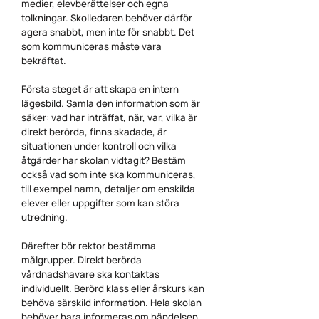
medier, elevberättelser och egna
tolkningar. Skolledaren behöver därför
agera snabbt, men inte för snabbt. Det
som kommuniceras måste vara
bekräftat.
Första steget är att skapa en intern
lägesbild. Samla den information som är
säker: vad har inträffat, när, var, vilka är
direkt berörda, finns skadade, är
situationen under kontroll och vilka
åtgärder har skolan vidtagit? Bestäm
också vad som inte ska kommuniceras,
till exempel namn, detaljer om enskilda
elever eller uppgifter som kan störa
utredning.
Därefter bör rektor bestämma
målgrupper. Direkt berörda
vårdnadshavare ska kontaktas
individuellt. Berörd klass eller årskurs kan
behöva särskild information. Hela skolan
behöver bara informeras om händelsen