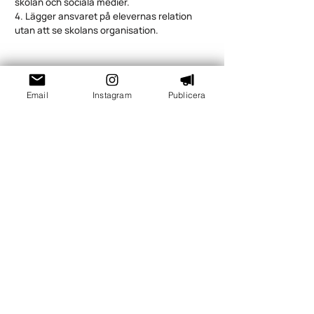
skolan och sociala medier.
4. Lägger ansvaret på elevernas relation
utan att se skolans organisation.
Email
Instagram
Publicera
Hur stärker vi skolans krisberedskap inför
höstterminen?
Skolledaren stärker krisberedskapen genom att
göra planen praktisk, känd och övad. Det räcker
inte…
Hur förebygger vi tobaks-, nikotin- och
drogproblem i skolan?
Skolledaren behöver kombinera tydliga regler med
tidig upptäckt, elevhälsa och samverkan med…