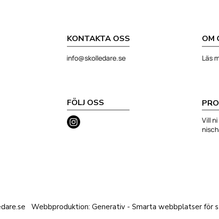
KONTAKTA OSS
OM 
info@skolledare.se
Läs m
FÖLJ OSS
PRO
Vill 
nisc
edare.se
Webbproduktion: Generativ - Smarta webbplatser för st