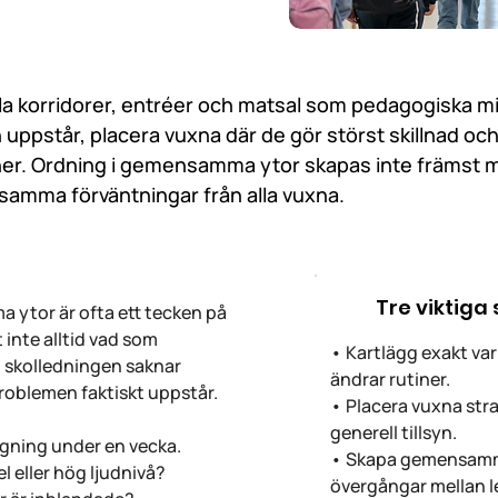
a korridorer, entréer och matsal som pedagogiska mi
on uppstår, placera vuxna där de gör störst skillnad 
ner. Ordning i gemensamma ytor skapas inte främst m
samma förväntningar från alla vuxna.
Tre viktiga
 ytor är ofta ett tecken på
 inte alltid vad som
• Kartlägg exakt var
h skolledningen saknar
ändrar rutiner.
roblemen faktiskt uppstår.
• Placera vuxna strat
generell tillsyn.
ggning under en vecka.
• Skapa gemensamma
el eller hög ljudnivå?
övergångar mellan l