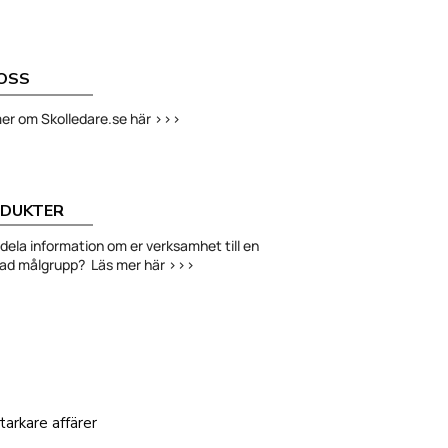
OSS
er om Skolledare.se här >>>
DUKTER
ni dela information om er verksamhet till en
had målgrupp? Läs mer här >>>
arkare affärer