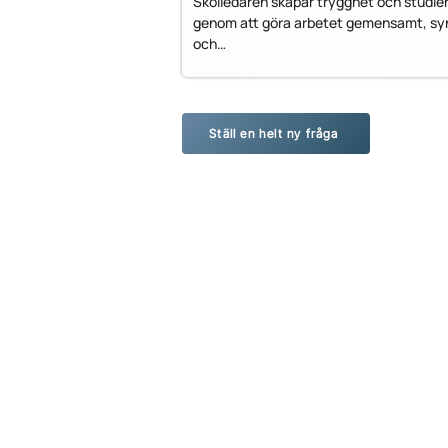
Skolledaren skapar trygghet och studie
genom att göra arbetet gemensamt, syn
och…
Ställ en helt ny fråga