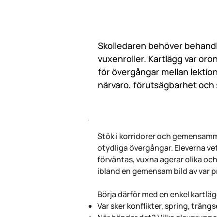
Skolledaren behöver behandl
vuxenroller. Kartlägg var or
för övergångar mellan lektio
närvaro, förutsägbarhet och 
Stök i korridorer och gemensamma
otydliga övergångar. Eleverna vet
förväntas, vuxna agerar olika oc
ibland en gemensam bild av var p
Börja därför med en enkel kartlä
Var sker konflikter, spring, trängs