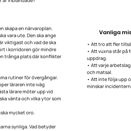
er är inblandade?
ren skapa en närvaroplan.
Vanliga mi
ska vara ute. Den ska ange
 är viktigast och vad de ska
• Att tro att fler til
rt i korridoren gör mindre
• Att vuxna står på f
n trånga plats där konflikter
uppdrag.
• Att varje arbetslag
och matsal.
a rutiner för övergångar.
• Att inte följa upp
pper läraren inte iväg
minskar incidentern
nästa lärare möter upp vid
ska vänta och vilka ytor som
nska mycket oro.
arna synliga. Vad betyder