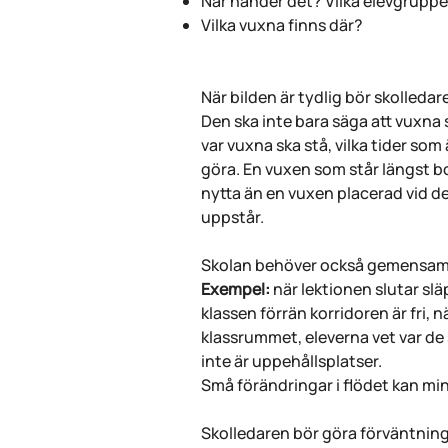
När händer det? Vilka elevgrupp
Vilka vuxna finns där?
När bilden är tydlig bör skolleda
Den ska inte bara säga att vuxna 
var vuxna ska stå, vilka tider som
göra. En vuxen som står längst bo
nytta än en vuxen placerad vid de
uppstår.
Skolan behöver också gemensamm
Exempel:
när lektionen slutar slä
klassen förrän korridoren är fri, 
klassrummet, eleverna vet var de 
inte är uppehållsplatser.
Små förändringar i flödet kan mi
Skolledaren bör göra förväntning