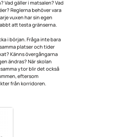
en? Vad gäller i matsalen? Vad
tréer? Reglerna behöver vara
 varje vuxen har sin egen
abbt att testa gränserna.
ka i början. Fråga inte bara
å samma platser och tider
nskat? Känns övergångarna
gen ändras? När skolan
samma ytor blir det också
srummen, eftersom
kter från korridoren.