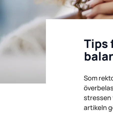
Tips
bala
Som rekto
överbelast
stressen f
artikeln 