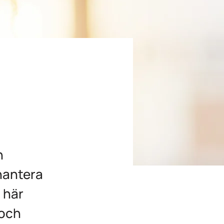
h
 hantera
n här
 och