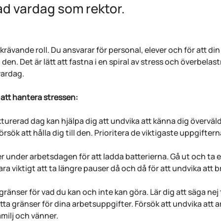
d vardag som rektor.
krävande roll. Du ansvarar för personal, elever och för att din 
en. Det är lätt att fastna i en spiral av stress och överbelast
vardag.
 att hantera stressen:
kturerad dag kan hjälpa dig att undvika att känna dig överväl
rsök att hålla dig till den. Prioritera de viktigaste uppgifter
ser under arbetsdagen för att ladda batterierna. Gå ut och ta 
a viktigt att ta längre pauser då och då för att undvika att b
a gränser för vad du kan och inte kan göra. Lär dig att säga nej t
sätta gränser för dina arbetsuppgifter. Försök att undvika att 
amilj och vänner.