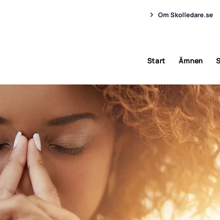
Om Skolledare.se
Start
Ämnen
S