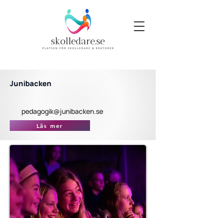
Junibacken
pedagogik@junibacken.se
Läs mer