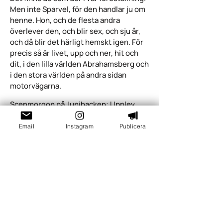
Men inte Sparvel, för den handlar ju om
henne. Hon, och de flesta andra
överlever den, och blir sex, och sju år,
och då blir det härligt hemskt igen. För
precis så är livet, upp och ner, hit och
dit, i den lilla världen Abrahamsberg och
i den stora världen på andra sidan
motorvägarna.
Scenmorgon på Junibacken: Upplev
svindlande teaterföreställningar
tillsammans innan öppning med klassen
Email
Instagram
Publicera
på Junibacken! Efter det ges tillgång till
allt vad Junibacken har att erbjuda,
såsom utforska lekutställningarna och
åka Sagotåget. Läs mer och boka på
junibacken.se
Läs mer