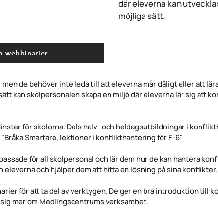
där eleverna kan utveckla
möjliga sätt.
a webbinarier
, men de behöver inte leda till att eleverna mår dåligt eller att lä
 sätt kan skolpersonalen skapa en miljö där eleverna lär sig att k
nster för skolorna. Dels halv- och heldagsutbildningar i konflikt
Bråka Smartare, lektioner i konflikthantering för F-6".
assade för all skolpersonal och lär dem hur de kan hantera konfli
 eleverna och hjälper dem att hitta en lösning på sina konflikter
arier för att ta del av verktygen. De ger en bra introduktion till
lära sig mer om Medlingscentrums verksamhet.