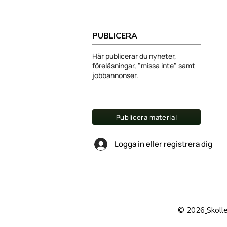
PUBLICERA
Här publicerar du nyheter,
föreläsningar, "missa inte" samt
jobbannonser.
Publicera material
Logga in eller registrera dig
© 2026
Skoll