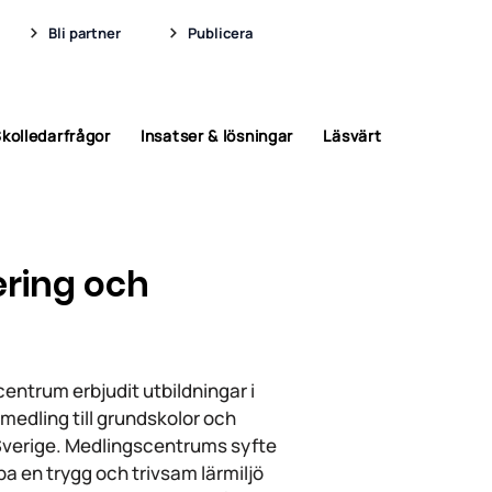
Bli partner
Publicera
kolledarfrågor
Insatser & lösningar
Läsvärt
ering och
ntrum erbjudit utbildningar i
medling till grundskolor och
Sverige. Medlingscentrums syfte
apa en trygg och trivsam lärmiljö