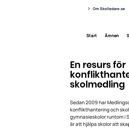
Om Skolledare.se
Start
Ämnen
S
En resurs för
konflikthant
skolmedling
Sedan 2009 har Medlingsce
konflikthantering och skol
gymnasieskolor runtom i 
är att hjälpa skolor att sk