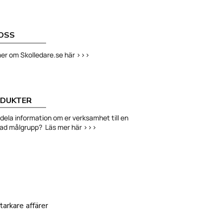
OSS
er om Skolledare.se här >>>
DUKTER
ni dela information om er verksamhet till en
had målgrupp? Läs mer här >>>
arkare affärer