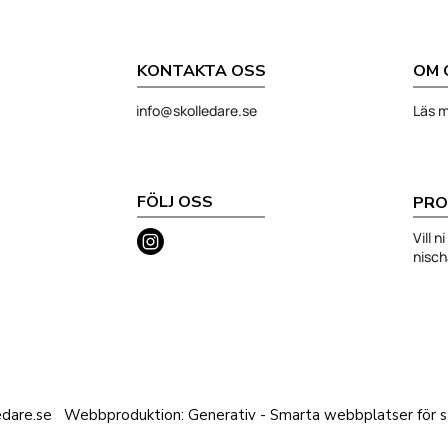
KONTAKTA OSS
OM 
info@skolledare.se
Läs m
FÖLJ OSS
PRO
Vill 
nisc
edare.se
Webbproduktion: Generativ - Smarta webbplatser för st