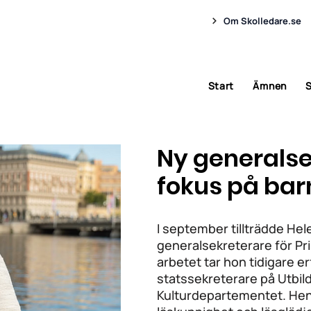
Om Skolledare.se
Start
Ämnen
S
Ny generals
fokus på bar
I september tillträdde He
generalsekreterare för Prin
arbetet tar hon tidigare 
statssekreterare på Utbi
Kulturdepartementet. He