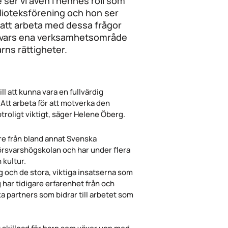
 ser vi även i hennes roll som
lioteksförening och hon ser
 att arbeta med dessa frågor
e, vars ena verksamhetsområde
rns rättigheter.
ll att kunna vara en fullvärdig
 Att arbeta för att motverka den
troligt viktigt, säger Helene Öberg.
re från bland annat Svenska
Försvarshögskolan och har under flera
 kultur.
ng och de stora, viktiga insatserna som
ag har tidigare erfarenhet från och
ka partners som bidrar till arbetet som