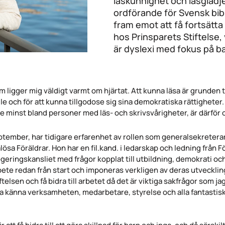
läskunnighet och läsglädje
ordförande för Svensk bib
fram emot att få fortsätta
hos Prinsparets Stiftels
är dyslexi med fokus på ba
 ligger mig väldigt varmt om hjärtat. Att kunna läsa är grunden ti
 och för att kunna tillgodose sig sina demokratiska rättigheter.
e minst bland personer med läs- och skrivsvårigheter, är därför o
eptember, har tidigare erfarenhet av rollen som generalsekretera
a Föräldrar. Hon har en fil.kand. i ledarskap och ledning från 
eringskansliet med frågor kopplat till utbildning, demokrati och
arbete redan från start och imponeras verkligen av deras utveckli
tiftelsen och få bidra till arbetet då det är viktiga sakfrågor som j
lära känna verksamheten, medarbetare, styrelse och alla fantastis