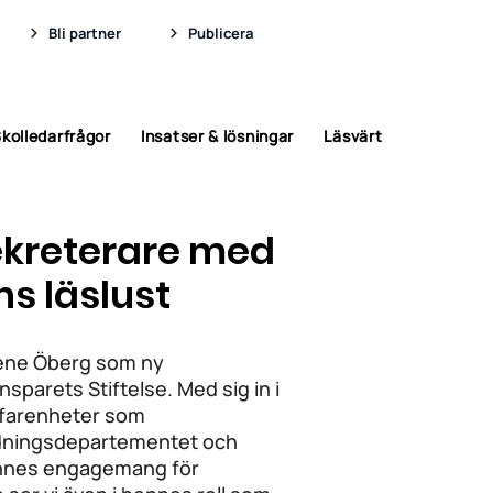
Bli partner
Publicera
kolledarfrågor
Insatser & lösningar
Läsvärt
ekreterare med
ns läslust
lene Öberg som ny
sparets Stiftelse. Med sig in i
erfarenheter som
ldningsdepartementet och
nnes engagemang för