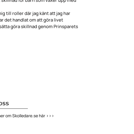
ilt skillnad för barn som växer upp med
g till roller där jag känt att jag har
ar det handlat om att göra livet
rtsätta göra skillnad genom Prinsparets
OSS
er om Skolledare.se här >>>