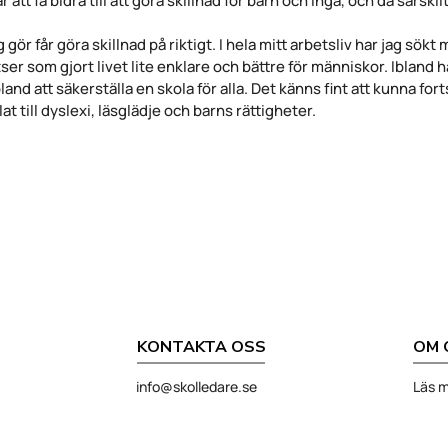
att få bidra till att göra skillnad för barn och inga, och då särsk
 gör får göra skillnad på riktigt. I hela mitt arbetsliv har jag sökt mi
r som gjort livet lite enklare och bättre för människor. Ibland h
and att säkerställa en skola för alla. Det känns fint att kunna fo
at till dyslexi, läsglädje och barns rättigheter.
KONTAKTA OSS
OM 
info@skolledare.se
Läs m