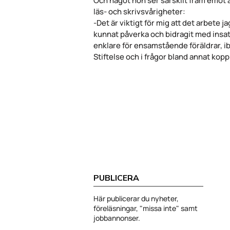
Och något hon ser särskilt fram emot är 
läs- och skrivsvårigheter:
-Det är viktigt för mig att det arbete jag
kunnat påverka och bidragit med insatse
enklare för ensamstående föräldrar, ibl
Stiftelse och i frågor bland annat koppl
PUBLICERA
Här publicerar du nyheter,
föreläsningar, "missa inte" samt
jobbannonser.