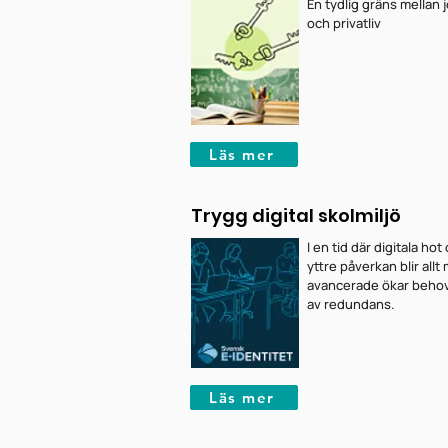
En tydlig gräns mellan 
och privatliv
Läs mer
Trygg digital skolmiljö
I en tid där digitala hot
yttre påverkan blir allt
avancerade ökar beho
av redundans.
Läs mer