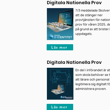
Digitala Nationella Prov
7/3 meddelade Skolver
att de stänger ner
provtjänsten för nation
prov för våren 2025, d
på grund av att brister
uppdagats.
Läs mer
Digitala Nationella Prov
En del i införandet är at
som skola behöver se ti
att lärare och personal
legitimera sig digitalt fö
administrera proven.
Läs mer