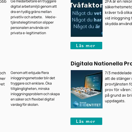
jobb
Ge medarbetare en tryggare
2FA är en rek
digital arbetsmiljö genom att
säkerhetsmet
dra en tydlig gräns mellan
kräver två olika
privatliv och arbete. Med e-
vid inloggning 
tjänstelegitimation slipper
skydda använd
personalen använda sin
privata e-legitimation
Läs mer
Digitala Nationella Pr
 och
Genom att erbjuda flera
7/3 meddelade
inloggningsmetoder blir det
 mer
att de stänger
tryggare och enklare. Öka
vet
provtjänsten fö
tillgängligheten, minska
prov för våren
inloggningsproblem och skapa
på grund av br
en säker och flexibel digital
uppdagats.
vardag för skolan.
Läs mer