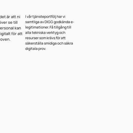
det är att ni
I vår tjänsteportfölj har vi
samtliga av DIGG godkända e-
er se till
legitimationer. Få tillgång till
personal kan
alla tekniska verktyg och
igitalt för att
resurser som krävs för att
roven.
säkerställa smidiga och säkra
digitala prov.