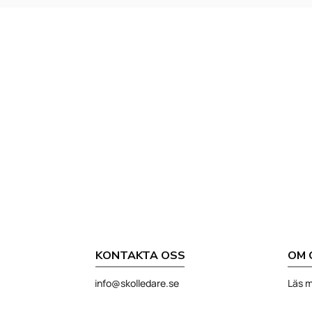
KONTAKTA OSS
OM 
info@skolledare.se
Läs m