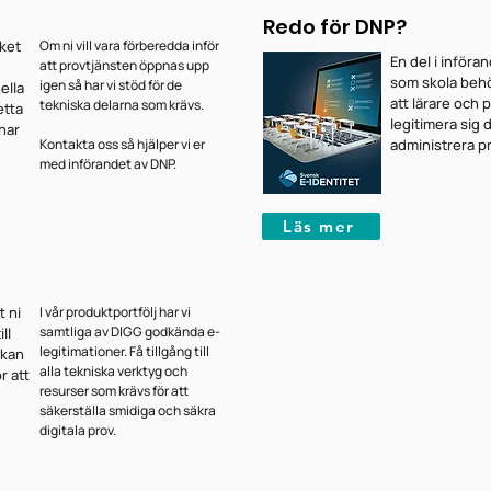
Redo för DNP?
ket
Om ni vill vara förberedda inför
En del i införan
att provtjänsten öppnas upp
som skola behöv
igen så har vi stöd för de
ella
att lärare och 
tekniska delarna som krävs.
etta
legitimera sig d
 har
Kontakta oss så hjälper vi er
administrera p
med införandet av DNP.
Läs mer
t ni
I vår produktportfölj har vi
samtliga av DIGG godkända e-
ll
legitimationer. Få tillgång till
 kan
alla tekniska verktyg och
r att
resurser som krävs för att
säkerställa smidiga och säkra
digitala prov.