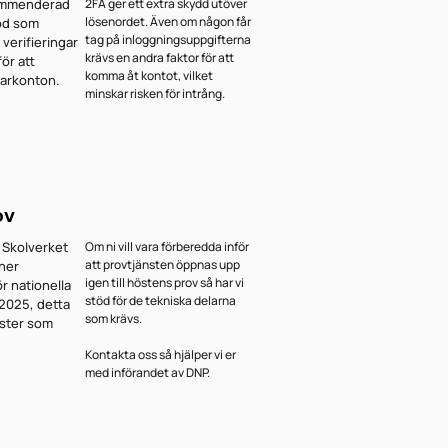
ommenderad
2FA ger ett extra skydd utöver
lösenordet. Även om någon får
od som
tag på inloggningsuppgifterna
 verifieringar
krävs en andra faktor för att
för att
komma åt kontot, vilket
arkonton.
minskar risken för intrång.
ov
 Skolverket
Om ni vill vara förberedda inför
att provtjänsten öppnas upp
 ner
igen till höstens prov så har vi
r nationella
stöd för de tekniska delarna
 2025, detta
som krävs.
ister som
Kontakta oss så hjälper vi er
med införandet av DNP.