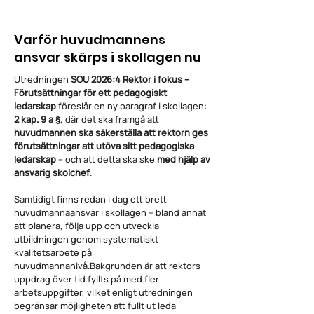
Varför huvudmannens
ansvar skärps i skollagen nu
Utredningen
SOU 2026:4 Rektor i fokus –
Förutsättningar för ett pedagogiskt
ledarskap
föreslår en ny paragraf i skollagen:
2 kap. 9 a §
, där det ska framgå att
huvudmannen ska säkerställa att rektorn ges
förutsättningar att utöva sitt pedagogiska
ledarskap
– och att detta ska ske
med hjälp av
ansvarig skolchef
.
Samtidigt finns redan i dag ett brett
huvudmannaansvar i skollagen – bland annat
att planera, följa upp och utveckla
utbildningen genom systematiskt
kvalitetsarbete på
huvudmannanivå.Bakgrunden är att rektors
uppdrag över tid fyllts på med fler
arbetsuppgifter, vilket enligt utredningen
begränsar möjligheten att fullt ut leda