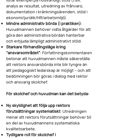
listar exempel på nödvändigt stöd (t.ex.
analys av resultat, utredning av frånvaro,
dokumentation i kränkningsärenden, stöd i
ekonomi/juridik/HR/arbetsmiljö).
Mindre administrativ börda (i praktiken)
:
Huvudmannen behöver vidta åtgärder för att
göra den administrativa bördan hanterbar
och erbjuda lämpligt administrativt stöd.
Starkare förhandlingsläge kring
“ansvarsområdet”
: Författningskommentaren
betonar att huvudmannen måste säkerställa
att rektors ansvarsbörda inte blir tyngre än
att pedagogiskt ledarskap är möjligt – och att
bedömningen bör göras i dialog med rektor
och ansvarig skolchef.
För skolchef och huvudman kan det betyda:
Ny skyldighet att följa upp rektors
förutsättningar systematiskt
: Utredningen
menar att rektors förutsättningar behöver bli
en del av huvudmannens systematiska
kvalitetsarbete.
Tydligare roll för skolchef i