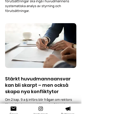
förutsättningar ska ingå i huvudmannens
systematiska analys av styrning och
förutsättningar.
Stärkt huvudmannaansvar
kan bli skarpt – men också
skapa nya konfliktytor
Om 2 kap. 9 a § införs blir frågan om rektors
förutsättningar mer “tillsynsbar” i teorin,
eftersom den får tydligare lagstöd. Samtidigt