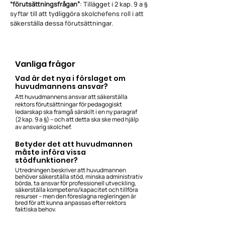
“förutsättningsfrågan”
: Tillägget i 2 kap. 9 a §
syftar till att tydliggöra skolchefens roll i att
säkerställa dessa förutsättningar.
Vanliga frågor
Vad är det nya i förslaget om
huvudmannens ansvar?
Att huvudmannens ansvar att säkerställa
rektors förutsättningar för pedagogiskt
ledarskap ska framgå särskilt i en ny paragraf
(2 kap. 9 a §) – och att detta ska ske med hjälp
av ansvarig skolchef.
Betyder det att huvudmannen
måste införa vissa
stödfunktioner?
Utredningen beskriver att huvudmannen
behöver säkerställa stöd, minska administrativ
börda, ta ansvar för professionell utveckling,
säkerställa kompetens/kapacitet och tillföra
resurser – men den föreslagna regleringen är
bred för att kunna anpassas efter rektors
faktiska behov.