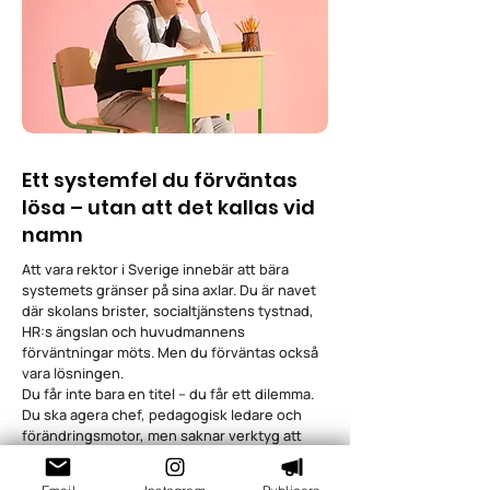
Ett systemfel du förväntas
lösa – utan att det kallas vid
namn
Att vara rektor i Sverige innebär att bära
systemets gränser på sina axlar. Du är navet
där skolans brister, socialtjänstens tystnad,
HR:s ängslan och huvudmannens
förväntningar möts. Men du förväntas också
vara lösningen.
Du får inte bara en titel – du får ett dilemma.
Du ska agera chef, pedagogisk ledare och
förändringsmotor, men saknar verktyg att
förändra strukturerna som formar din vardag.
Ofta finns ett tydligt glapp mellan de beslut