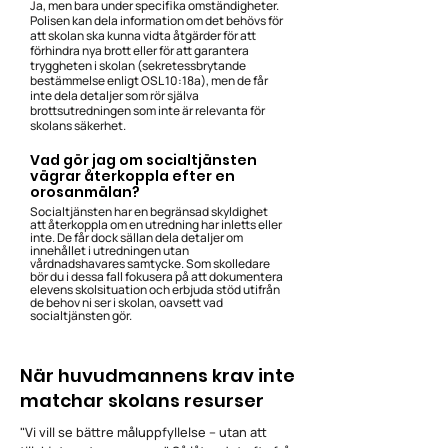
Ja, men bara under specifika omständigheter.
Polisen kan dela information om det behövs för
att skolan ska kunna vidta åtgärder för att
förhindra nya brott eller för att garantera
tryggheten i skolan (sekretessbrytande
bestämmelse enligt OSL 10:18a), men de får
inte dela detaljer som rör själva
brottsutredningen som inte är relevanta för
skolans säkerhet.
Vad gör jag om socialtjänsten
vägrar återkoppla efter en
orosanmälan?
Socialtjänsten har en begränsad skyldighet
att återkoppla om en utredning har inletts eller
inte. De får dock sällan dela detaljer om
innehållet i utredningen utan
vårdnadshavares samtycke. Som skolledare
bör du i dessa fall fokusera på att dokumentera
elevens skolsituation och erbjuda stöd utifrån
de behov ni ser i skolan, oavsett vad
socialtjänsten gör.
När huvudmannens krav inte
matchar skolans resurser
"Vi vill se bättre måluppfyllelse – utan att