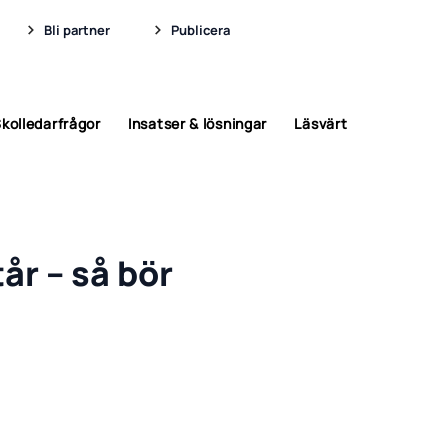
Bli partner
Publicera
kolledarfrågor
Insatser & lösningar
Läsvärt
år – så bör