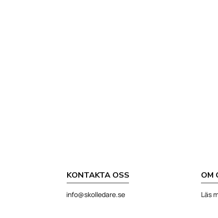
KONTAKTA OSS
OM 
info@skolledare.se
Läs m