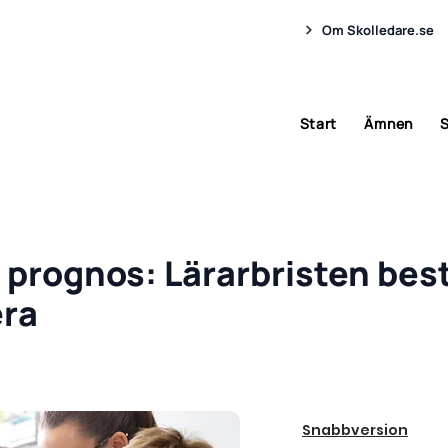
Om Skolledare.se
Start
Ämnen
S
 prognos: Lärarbristen best
era
Snabbversion