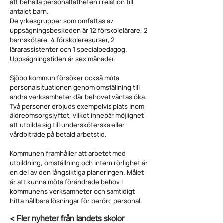
att behålla personaltätheten i relation till
antalet barn.
De yrkesgrupper som omfattas av
uppsägningsbeskeden är 12 förskolelärare, 2
barnskötare, 4 förskoleresurser, 2
lärarassistenter och 1 specialpedagog.
Uppsägningstiden är sex månader.
Sjöbo kommun försöker också möta
personalsituationen genom omställning till
andra verksamheter där behovet väntas öka.
Två personer erbjuds exempelvis plats inom
äldreomsorgslyftet, vilket innebär möjlighet
att utbilda sig till undersköterska eller
vårdbiträde på betald arbetstid.
Kommunen framhåller att arbetet med
utbildning, omställning och intern rörlighet är
en del av den långsiktiga planeringen. Målet
är att kunna möta förändrade behov i
kommunens verksamheter och samtidigt
hitta hållbara lösningar för berörd personal.
< Fler nyheter från landets skolor