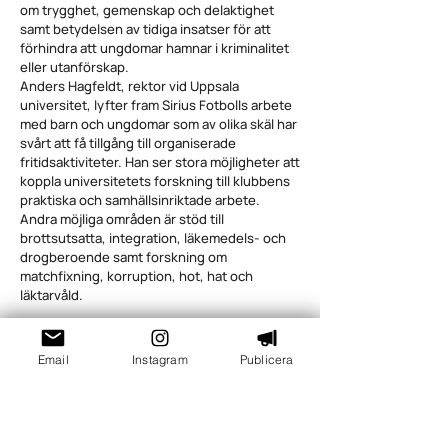
om trygghet, gemenskap och delaktighet
samt betydelsen av tidiga insatser för att
förhindra att ungdomar hamnar i kriminalitet
eller utanförskap.
Anders Hagfeldt, rektor vid Uppsala
universitet, lyfter fram Sirius Fotbolls arbete
med barn och ungdomar som av olika skäl har
svårt att få tillgång till organiserade
fritidsaktiviteter. Han ser stora möjligheter att
koppla universitetets forskning till klubbens
praktiska och samhällsinriktade arbete.
Andra möjliga områden är stöd till
brottsutsatta, integration, läkemedels- och
drogberoende samt forskning om
matchfixning, korruption, hot, hat och
läktarvåld.
Förstudier blir första steget
En gemensam arbetsgrupp ska nu prioritera
Email
Instagram
Publicera
vilka aktiviteter som ska inleda samarbetet.
Det finns finansiering avsatt för två till tre
förstudier, som kan lägga grunden för större
forskningsprojekt framöver.
Både Sirius Fotboll och Uppsala universitet