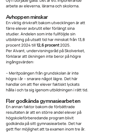
Gy11 började gälla. Det är ett imponerande
arbete av eleverna, lärarna och skolorna.
Avhoppen minskar
En viktig drivkraft bakom utvecklingen är att
färre elever avbrutit eller förlängt sina
studier. Andelen som inte fullföljde sin
utbildning på utsatt tid har minskat från 13,8
procent 2024 till
12,6 procent
2025.
Per Alvant, undervisningsråd på Skolverket,
förklarar att ökningen inte beror på högre
ingångsvärden:
– Meritpoängen från grundskolan är inte
högre i år – snarare något lägre. Det här
handlar om att fler elever faktiskt lyckats
hålla i och ta sig igenom utbildningen i rätt tid.
Fler godkända gymnasiearbeten
En annan faktor bakom de förbättrade
resultaten är att en större andel elever på
högskoleförberedande program blivit
godkända på sitt gymnasiearbete. Det har
gett fler möjlighet att ta examen inom tre år.