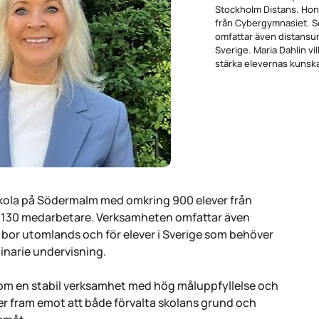
Stockholm Distans. Hon
från Cybergymnasiet. So
omfattar även distansun
Sverige. Maria Dahlin vi
stärka elevernas kunska
kola på Södermalm med omkring 900 elever från
rka 130 medarbetare. Verksamheten omfattar även
 bor utomlands och för elever i Sverige som behöver
dinarie undervisning.
 som en stabil verksamhet med hög måluppfyllelse och
er fram emot att både förvalta skolans grund och