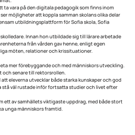
amåt.
att ta vara på den digitala pedagogik som finns inom
ser möjligheter att koppla samman skolans olika delar
nsam utbildningsplattform för Sofia skola, Sofia
kolledare. Innan hon utbildade sig till lärare arbetade
renheterna från vården gav henne, enligt egen
kliga möten, relationer och krissituationer.
arbeta mer förebyggande och med människors utveckling.
t och senare till rektorsrollen.
ill att eleverna utvecklar både starka kunskaper och god
a stå väl rustade inför fortsatta studier och livet efter
 ett av samhällets viktigaste uppdrag, med både stort
rka unga människors framtid.