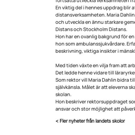
fortsätta utveckla verksamheten fr
En viktig del i hennes uppdrag blir 
distansverksamheten. Maria Dahlin 
och utveckla en ännu starkare geme
Distans och Stockholm Distans.
Hon har en ovanlig bakgrund för en s
hon som ambulanssjukvårdare. Erfa
beskrivning, viktiga insikter i mäns
Med tiden växte en vilja fram att 
Det ledde henne vidare till läraryrke
Som rektor vill Maria Dahlin bidra t
självkänsla. Målet är att eleverna sk
skolan.
Hon beskriver rektorsuppdraget som
ansvar och stor möjlighet att påve
< Fler nyheter från landets skolor