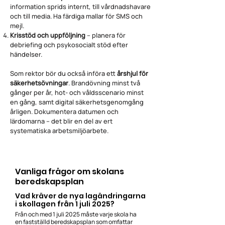
information sprids internt, till vårdnadshavare
och till media. Ha färdiga mallar för SMS och
mejl.
Krisstöd och uppföljning
– planera för
debriefing och psykosocialt stöd efter
händelser.
Som rektor bör du också införa ett
årshjul för
säkerhetsövningar
. Brandövning minst två
gånger per år, hot- och våldsscenario minst
en gång, samt digital säkerhetsgenomgång
årligen. Dokumentera datumen och
lärdomarna – det blir en del av ert
systematiska arbetsmiljöarbete.
Vanliga frågor om skolans
beredskapsplan
Vad kräver de nya lagändringarna
i skollagen från 1 juli 2025?
Från och med 1 juli 2025 måste varje skola ha
en fastställd beredskapsplan som omfattar