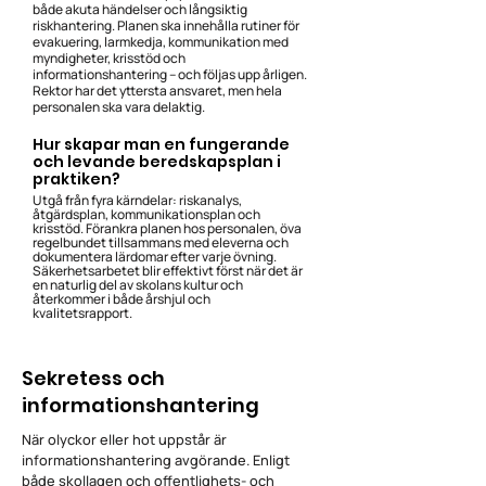
både akuta händelser och långsiktig
riskhantering. Planen ska innehålla rutiner för
evakuering, larmkedja, kommunikation med
myndigheter, krisstöd och
informationshantering – och följas upp årligen.
Rektor har det yttersta ansvaret, men hela
personalen ska vara delaktig.
Hur skapar man en fungerande
och levande beredskapsplan i
praktiken?
Utgå från fyra kärndelar: riskanalys,
åtgärdsplan, kommunikationsplan och
krisstöd. Förankra planen hos personalen, öva
regelbundet tillsammans med eleverna och
dokumentera lärdomar efter varje övning.
Säkerhetsarbetet blir effektivt först när det är
en naturlig del av skolans kultur och
återkommer i både årshjul och
kvalitetsrapport.
Sekretess och
informationshantering
När olyckor eller hot uppstår är
informationshantering avgörande. Enligt
både skollagen och offentlighets- och